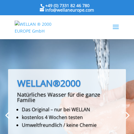
+49 (0) 7331 82 46 780
info@wellaneurope.com
WELLAN®2000
Natürliches Wasser für die ganze
WELLAN STIC H2O
Familie
Aktiviert und regeneriert Wasser
Das Original – nur bei WELLAN
kostenlos 4 Wochen testen
reduziert unerwünschte Fruchtsäuren
Umweltfreundlich / keine Chemie
macht alle Getränke bekömmlicher